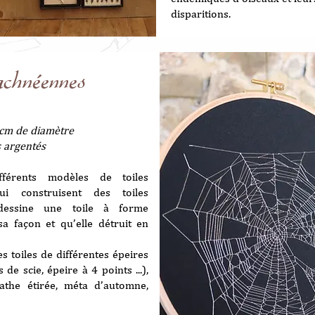
disparitions.
achnéennes
 cm de diamètre
s argentés
fférents modèles de toiles
qui construisent des toiles
dessine une toile à forme
sa façon et qu’elle détruit en
es toiles de différentes épeires
 de scie, épeire à 4 points ...),
nathe étirée, méta d’automne,