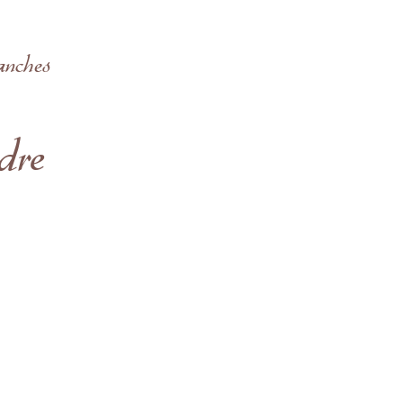
anches
dre