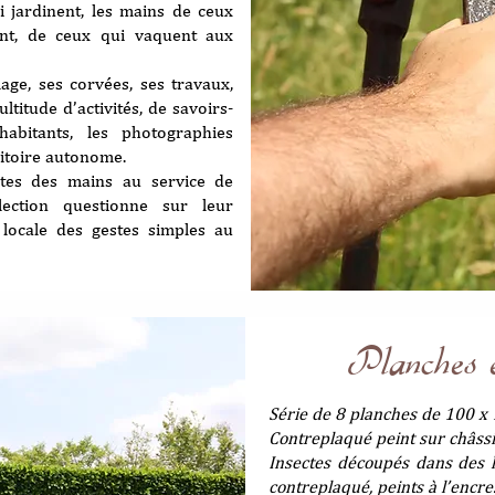
i jardinent, les mains de ceux
ent, de ceux qui vaquent aux
lage, ses corvées, ses travaux,
titude d’activités, de savoirs-
abitants, les photographies
ritoire autonome.
stes des mains au service de
llection questionne sur leur
é locale des gestes simples au
Planches e
Série de 8 planches de 100 x
Contreplaqué peint sur châssi
Insectes découpés dans des 
contreplaqué, peints à l’encre