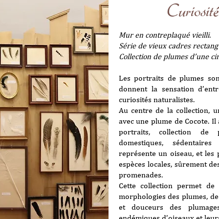
Curiosit
Mur en contreplaqué vieilli.
Série de vieux cadres rectangu
Collection de plumes d’une ci
Les portraits de plumes so
donnent la sensation d’entr
curiosités naturalistes.
Au centre de la collection, u
avec une plume de Cocote. Il 
portraits, collection d
domestiques, sédentaire
représente un oiseau, et les 
espèces locales, sûrement de
promenades.
Cette collection permet de 
morphologies des plumes, de 
et douceurs des plumages
endémiques d’oiseaux et leurs