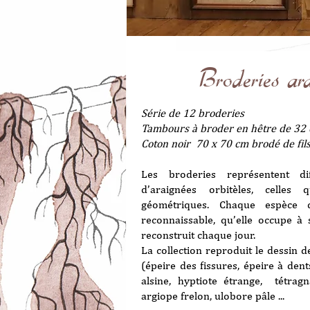
Broderies ar
Série de 12 broderies
Tambours à broder en hêtre de 32
Coton noir 70 x 70 cm brodé de fil
Les broderies représentent di
d’araignées orbitèles, celles 
géométriques. Chaque espèce 
reconnaissable, qu’elle occupe à 
reconstruit chaque jour.
La collection reproduit le dessin d
(épeire des fissures, épeire à dents
alsine, hyptiote étrange, tétrag
argiope frelon, ulobore pâle ...