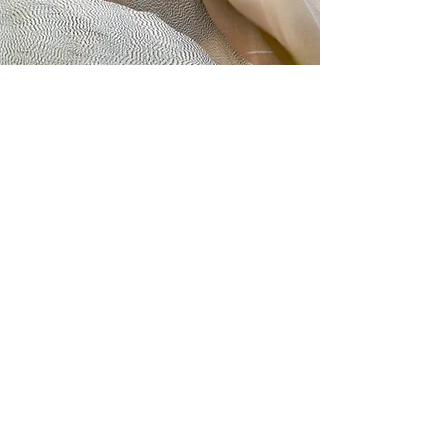
Expositions
Vanessa Jousseaume Scénographe
Val en Vignes (79)
+
33 (0)6 77 16 94 46
vanessa_jousseaume@yahoo.fr
Politique en matière de cookies
Mentions légales
Politique de confidentialité